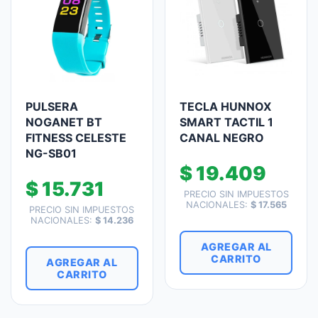
PULSERA
TECLA HUNNOX
NOGANET BT
SMART TACTIL 1
FITNESS CELESTE
CANAL NEGRO
NG-SB01
$
19.409
$
15.731
PRECIO SIN IMPUESTOS
NACIONALES:
$
17.565
PRECIO SIN IMPUESTOS
NACIONALES:
$
14.236
AGREGAR AL
CARRITO
AGREGAR AL
CARRITO