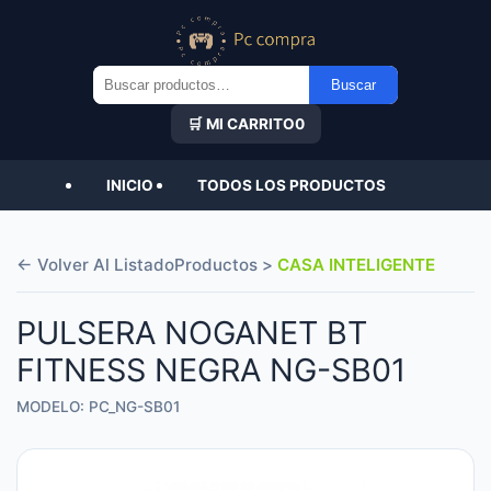
Buscar
Buscar
por:
🛒 MI CARRITO
0
INICIO
TODOS LOS PRODUCTOS
← Volver Al Listado
Productos >
CASA INTELIGENTE
PULSERA NOGANET BT
FITNESS NEGRA NG-SB01
MODELO: PC_NG-SB01