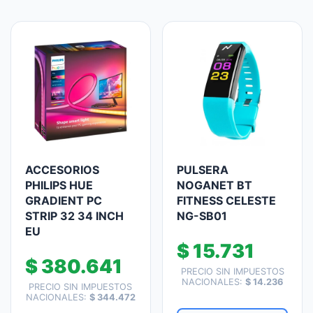
ACCESORIOS
PULSERA
PHILIPS HUE
NOGANET BT
GRADIENT PC
FITNESS CELESTE
STRIP 32 34 INCH
NG-SB01
EU
$
15.731
$
380.641
PRECIO SIN IMPUESTOS
NACIONALES:
$
14.236
PRECIO SIN IMPUESTOS
NACIONALES:
$
344.472