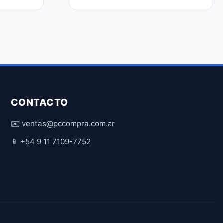
CONTACTO
✉️ ventas@pccompra.com.ar
📱 +54 9 11 7109-7752