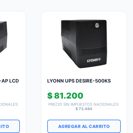
-AP LCD
LYONN UPS DESIRE-500KS
$
81.200
CIONALES:
PRECIO SIN IMPUESTOS NACIONALES:
$
73.484
RITO
AGREGAR AL CARRITO