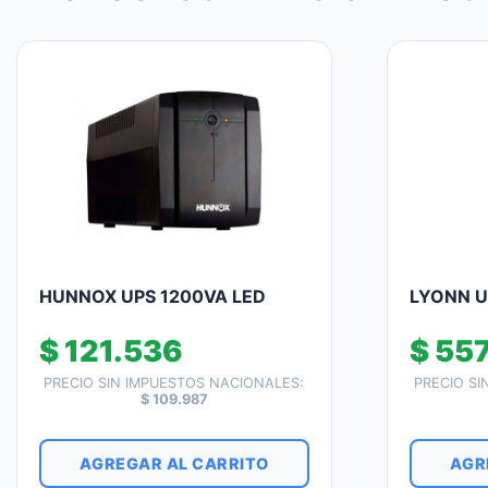
HUNNOX UPS 1200VA LED
LYONN U
$
121.536
$
557
PRECIO SIN IMPUESTOS NACIONALES:
PRECIO SI
$
109.987
AGREGAR AL CARRITO
AGR