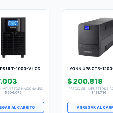
PS ULT-1000-V LCD
LYONN UPS CTB-1200
.003
$
200.818
N IMPUESTOS NACIONALES:
PRECIO SIN IMPUESTOS NA
$
504.075
$
181.736
EGAR AL CARRITO
AGREGAR AL CAR