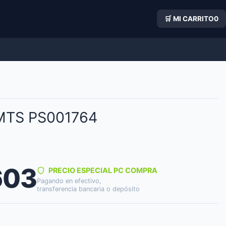
🛒 MI CARRITO
0
MTS PS001764
603
PRECIO ESPECIAL PC COMPRA
Pagando en efectivo,
transferencia bancaria o depósito