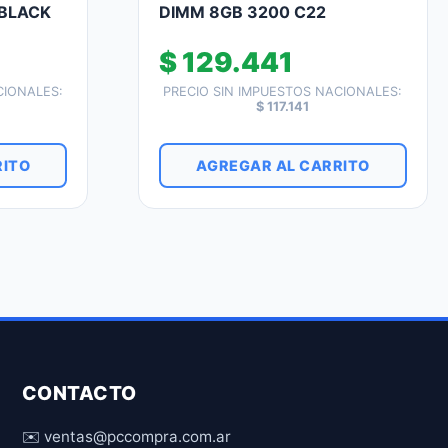
 BLACK
DIMM 8GB 3200 C22
$
129.441
CIONALES:
PRECIO SIN IMPUESTOS NACIONALES:
$
117.141
RITO
AGREGAR AL CARRITO
CONTACTO
✉️ ventas@pccompra.com.ar