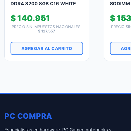
DDR4 3200 8GB C16 WHITE
SODIMM 
$
140.951
$
153
PRECIO SIN IMPUESTOS NACIONALES:
PRECIO SI
$
127.557
AGREGAR AL CARRITO
AGR
PC COMPRA
Especialistas en hardware, PC Gamer, notebooks y