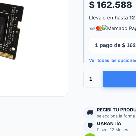
$ 162.588
Llevalo en hasta
12
Ver todas las opcione
MEMORIA
PATRIOT
SIGNATURE
LINE
SODIMM
8GB
DDR4
RECIBÍ TU PROD
🚚
3200
selecciona la forma
MTS
GARANTÍA
🛡️
PS001764
Plazo: 12 Meses
cantidad