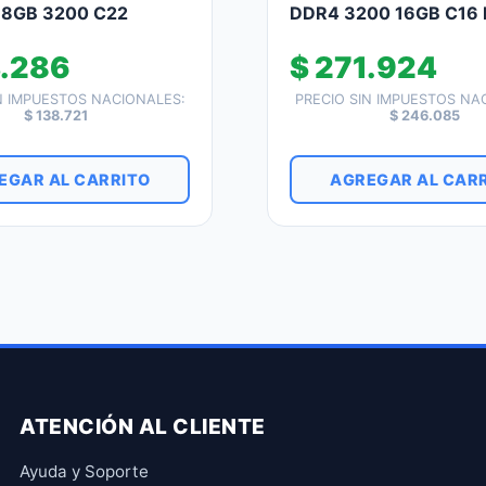
8GB 3200 C22
DDR4 3200 16GB C16
.286
$
271.924
N IMPUESTOS NACIONALES:
PRECIO SIN IMPUESTOS NA
$
138.721
$
246.085
EGAR AL CARRITO
AGREGAR AL CAR
ATENCIÓN AL CLIENTE
Ayuda y Soporte