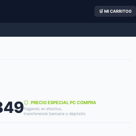
🛒 MI CARRITO
0
849
PRECIO ESPECIAL PC COMPRA
Pagando en efectivo,
transferencia bancaria o depósito