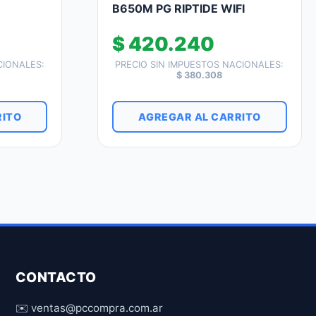
B650M PG RIPTIDE WIFI
$
420.240
CIONALES:
PRECIO SIN IMPUESTOS NACIONALES:
$
380.308
RITO
AGREGAR AL CARRITO
CONTACTO
✉️ ventas@pccompra.com.ar