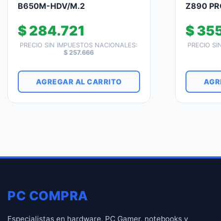
B650M-HDV/M.2
Z890 PR
$
284.721
$
355
PRECIO SIN IMPUESTOS NACIONALES:
PRECIO SI
$
257.666
AGREGAR AL CARRITO
AGR
PC COMPRA
Especialistas en hardware, PC Gamer, notebooks y