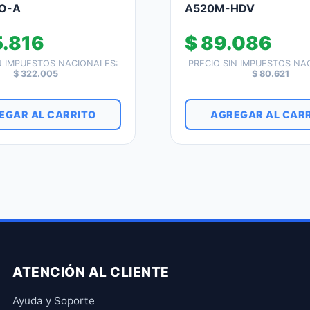
O-A
A520M-HDV
.816
$
89.086
N IMPUESTOS NACIONALES:
PRECIO SIN IMPUESTOS NA
$
322.005
$
80.621
EGAR AL CARRITO
AGREGAR AL CAR
ATENCIÓN AL CLIENTE
Ayuda y Soporte