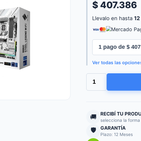
$ 407.386
Llevalo en hasta
12
Ver todas las opcione
MOTHER
ASROCK
(LGA1851)
B860
STEEL
LEGEND
WIFI
RECIBÍ TU PROD
🚚
cantidad
selecciona la forma
GARANTÍA
🛡️
Plazo: 12 Meses