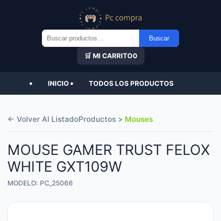
Buscar
Buscar
por:
🛒 MI CARRITO
0
INICIO
TODOS LOS PRODUCTOS
← Volver Al Listado
Productos >
Mouses
MOUSE GAMER TRUST FELOX
WHITE GXT109W
MODELO: PC_25066