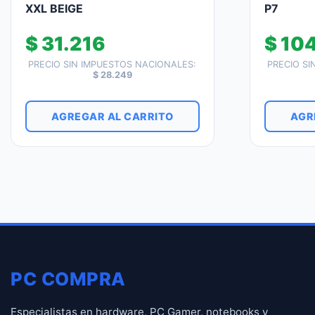
XXL BEIGE
P7
$
31.216
$
104
PRECIO SIN IMPUESTOS NACIONALES:
PRECIO SI
$
28.249
AGREGAR AL CARRITO
AGR
PC COMPRA
Especialistas en hardware, PC Gamer, notebooks y