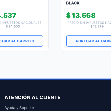
BLACK
.537
$
13.568
N IMPUESTOS NACIONALES:
PRECIO SIN IMPUESTOS NA
$
94.603
$
12.279
EGAR AL CARRITO
AGREGAR AL CAR
ATENCIÓN AL CLIENTE
Ayuda y Soporte