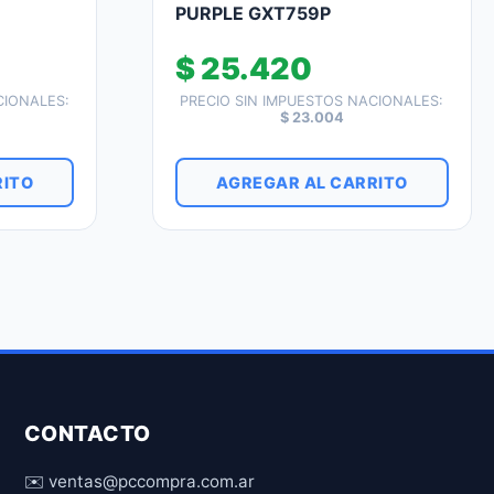
PURPLE GXT759P
$
25.420
CIONALES:
PRECIO SIN IMPUESTOS NACIONALES:
$
23.004
RITO
AGREGAR AL CARRITO
CONTACTO
✉️ ventas@pccompra.com.ar