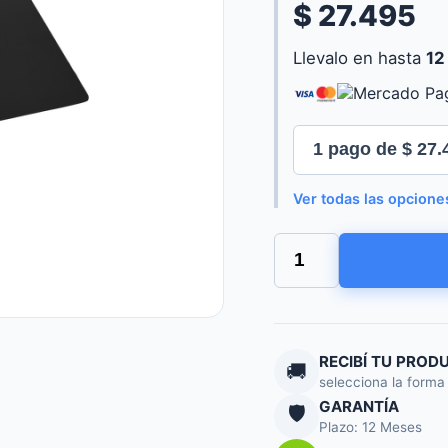
$ 27.495
Llevalo en hasta
12
Ver todas las opcione
MOUSE
PAD
TRUST
XXL
GXT759
cantidad
RECIBÍ TU PROD
🚚
selecciona la forma
GARANTÍA
🛡️
Plazo: 12 Meses