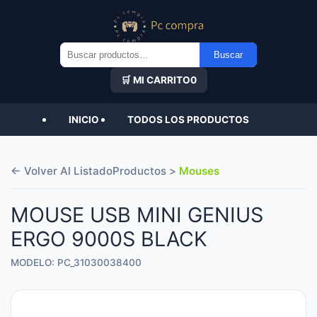
Buscar
Buscar
por:
🛒 MI CARRITO
0
INICIO
TODOS LOS PRODUCTOS
← Volver Al Listado
Productos >
Mouses
MOUSE USB MINI GENIUS
ERGO 9000S BLACK
MODELO: PC_31030038400