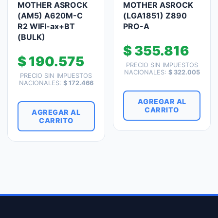
MOTHER ASROCK
MOTHER ASROCK
(AM5) A620M-C
(LGA1851) Z890
R2 WIFI-ax+BT
PRO-A
(BULK)
$
355.816
$
190.575
PRECIO SIN IMPUESTOS
NACIONALES:
$
322.005
PRECIO SIN IMPUESTOS
NACIONALES:
$
172.466
AGREGAR AL
CARRITO
AGREGAR AL
CARRITO