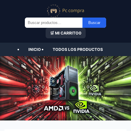
Buscar
Buscar
por:
🛒 MI CARRITO
0
INICIO
TODOS LOS PRODUCTOS