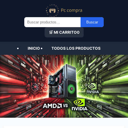
Buscar
Buscar
por:
🛒 MI CARRITO
0
INICIO
TODOS LOS PRODUCTOS