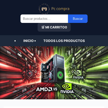
Buscar
Buscar
por:
🛒 MI CARRITO
0
INICIO
TODOS LOS PRODUCTOS