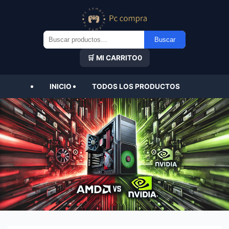
Buscar
Buscar
por:
🛒 MI CARRITO
0
INICIO
TODOS LOS PRODUCTOS